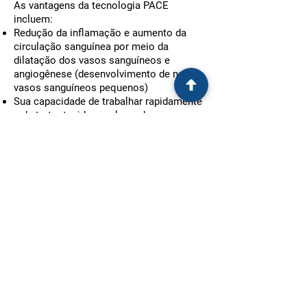
As vantagens da tecnologia PACE
incluem:
Redução da inflamação e aumento da
circulação sanguínea por meio da
dilatação dos vasos sanguíneos e
angiogênese (desenvolvimento de novos
vasos sanguíneos pequenos)
Sua capacidade de trabalhar rapidamente
e de tratar tecidos moles e duros,
incluindo tecidos moles superficiais e
profundos e tecidos semiduros e duros
Uma taxa de sucesso comprovada:
geralmente com apenas um ou alguns
procedimentos e sem os riscos
inerentes, complicações e longo tempo
de recuperação que podem ser
associados à cirurgia invasiva
Aplicação rápida: uma quantidade
mínima de tempo é necessária para
aplicar (entre 2 e 30 minutos, dependendo
do tamanho da ferida)
Conveniência do paciente: os pacientes